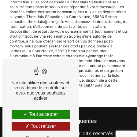
informatisé. Elles sont destinées à Thezelais Sébastien et ses
sous-traitants dans le seul but de répondre à votre message. Les
données collectées seront communiquées aux seuls destinataires
suivants: Thezelais Sébastien La Cour Neuve, 35830 Betton
sebastien.thezelais@orange.fr. Vous disposez de droits d’accès, de
rectification, d’effacement, de portabilité, de limitation,
d’opposition, de retrait de votre consentement à tout moment et du
droit d’introduire une réclamation auprès d’une autorité de
contrôle, ainsi que d’organiser le sort de vos données post-
mortem. Vous pouvez exercer ces droits par voie postale à
l'adresse La Cour Neuve, 35830 Betton ou par courrier
électronique à l'adresse sebastien.thezelais@orange.fr. Un
justificatif d'identité pourra vous être demandé. Nous conservons
vos données pendant la période de prise de contact puis pendant
la durée de prescription légale aux fins probatoires et de gestion
des contentieux. Vous avez le droit de vous inscrire sur la liste
d'opposition au démarchage téléphonique, disponible à cette
Ce site utilise des cookies et
adresse:
Bloctel.gouv.fr
. Consultez le site cnil.fr pour plus
vous donne le contrôle sur
d’informations sur vos droits.
ceux que vous souhaitez
activer
Tout accepter
Recherches fréquentes
Tout refuser
©
Vistalid
- 2026 - Tous droits réservés -