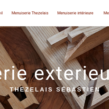
il
Menuiserie Thezelais
Menuiserie intérieure
Men
ie exterieu
THEZELAIS SÉBASTIEN