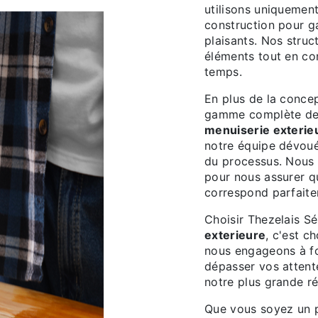
utilisons uniquement
construction pour ga
plaisants. Nos struc
éléments tout en con
temps.
En plus de la concep
gamme complète de 
menuiserie exterie
notre équipe dévou
du processus. Nous t
pour nous assurer q
correspond parfaite
Choisir Thezelais S
exterieure
, c'est c
nous engageons à fou
dépasser vos attente
notre plus grande 
Que vous soyez un p