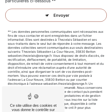
particulières ci-dessous **
Envoyer
** Les données personnelles communiquées sont nécessaires aux
fins de vous contacter et sont enregistrées dans un fichier
informatisé. Elles sont destinées à Thezelais Sébastien et ses
sous-traitants dans le seul but de répondre à votre message. Les
données collectées seront communiquées aux seuls destinataires
suivants: Thezelais Sébastien La Cour Neuve, 35830 Betton
sebastien.thezelais@orange.fr. Vous disposez de droits d’accès, de
rectification, d’effacement, de portabilité, de limitation,
d’opposition, de retrait de votre consentement à tout moment et du
droit d’introduire une réclamation auprès d’une autorité de
contrôle, ainsi que d’organiser le sort de vos données post-
mortem. Vous pouvez exercer ces droits par voie postale à
l'adresse La Cour Neuve, 35830 Betton ou par courrier
électronique à l'adresse sebastien.thezelais@orange.fr. Un
justificatif d'identité pourra vous être demandé. Nous conservons
vos données pendant la période de prise de contact puis pendant
la durée de prescription légale aux fins probatoires et de gestion
des contentieux. Vous avez le droit de vous inscrire sur la liste
d'opposition au démarchage téléphonique, disponible à cette
Ce site utilise des cookies et
adresse:
Bloctel.gouv.fr
. Consultez le site cnil.fr pour plus
vous donne le contrôle sur
d’informations sur vos droits.