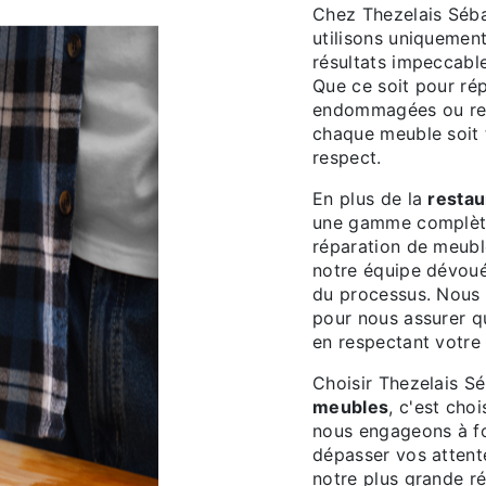
Chez Thezelais Sébas
utilisons uniquement
résultats impeccabl
Que ce soit pour rép
endommagées ou rest
chaque meuble soit t
respect.
En plus de la
restau
une gamme complète 
réparation de meubl
notre équipe dévou
du processus. Nous t
pour nous assurer qu
en respectant votre 
Choisir Thezelais S
meubles
, c'est choi
nous engageons à fou
dépasser vos attente
notre plus grande 