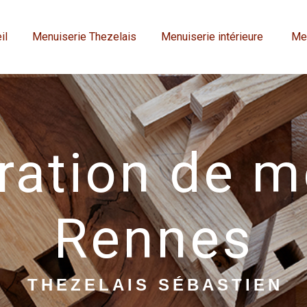
il
Menuiserie Thezelais
Menuiserie intérieure
Men
ration de 
Rennes
THEZELAIS SÉBASTIEN