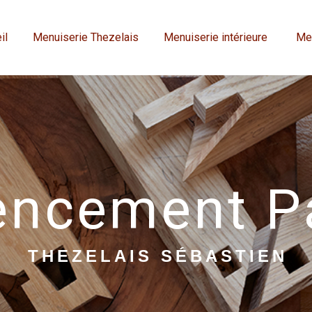
il
Menuiserie Thezelais
Menuiserie intérieure
Men
encement P
THEZELAIS SÉBASTIEN