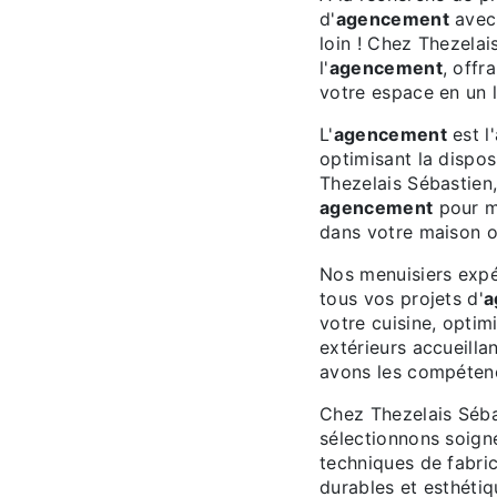
d'
agencement
avec 
loin ! Chez Thezela
l'
agencement
, offr
votre espace en un l
L'
agencement
est l
optimisant la dispos
Thezelais Sébastien
agencement
pour ma
dans votre maison o
Nos menuisiers expé
tous vos projets d'
a
votre cuisine, optim
extérieurs accueill
avons les compétenc
Chez Thezelais Sébas
sélectionnons soigne
techniques de fabric
durables et esthétiq