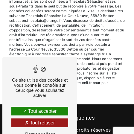
informatisé. Elles sont destinées à Thezelais Sébastien et ses
sous-traitants dans le seul but de répondre à votre message. Les
données collectées seront communiquées aux seuls destinataires
suivants: Thezelais Sébastien La Cour Neuve, 35830 Betton
sebastien.thezelais@orange.fr. Vous disposez de droits d’accès, de
rectification, d’effacement, de portabilité, de limitation,
d’opposition, de retrait de votre consentement à tout moment et du
droit d’introduire une réclamation auprès d’une autorité de
contrôle, ainsi que d’organiser le sort de vos données post-
mortem. Vous pouvez exercer ces droits par voie postale à
l'adresse La Cour Neuve, 35830 Betton ou par courrier
électronique à l'adresse sebastien.thezelais@orange.fr. Un
justificatif d'identité pourra vous être demandé. Nous conservons
vos données pendant la période de prise de contact puis pendant
la durée de prescription légale aux fins probatoires et de gestion
des contentieux. Vous avez le droit de vous inscrire sur la liste
d'opposition au démarchage téléphonique, disponible à cette
Ce site utilise des cookies et
adresse:
Bloctel.gouv.fr
. Consultez le site cnil.fr pour plus
vous donne le contrôle sur
d’informations sur vos droits.
ceux que vous souhaitez
activer
Tout accepter
Recherches fréquentes
Tout refuser
©
Vistalid
- 2026 - Tous droits réservés -