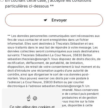
En cochant cette case, j'accepte les conditions
particulières ci-dessous **
Envoyer
** Les données personnelles communiquées sont nécessaires aux
fins de vous contacter et sont enregistrées dans un fichier
informatisé. Elles sont destinées à Thezelais Sébastien et ses
sous-traitants dans le seul but de répondre à votre message. Les
données collectées seront communiquées aux seuls destinataires
suivants: Thezelais Sébastien La Cour Neuve, 35830 Betton
sebastien.thezelais@orange.fr. Vous disposez de droits d’accès, de
rectification, d’effacement, de portabilité, de limitation,
d’opposition, de retrait de votre consentement à tout moment et du
droit d’introduire une réclamation auprès d’une autorité de
contrôle, ainsi que d’organiser le sort de vos données post-
mortem. Vous pouvez exercer ces droits par voie postale à
l'adresse La Cour Neuve, 35830 Betton ou par courrier
électronique à l'adresse sebastien.thezelais@orange.fr. Un
justificatif d'identité pourra vous être demandé. Nous conservons
vos données pendant la période de prise de contact puis pendant
la durée de prescription légale aux fins probatoires et de gestion
des contentieux. Vous avez le droit de vous inscrire sur la liste
d'opposition au démarchage téléphonique, disponible à cette
Ce site utilise des cookies et